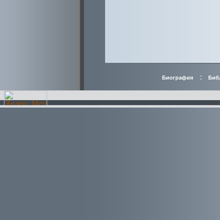
:
Биография
Биб