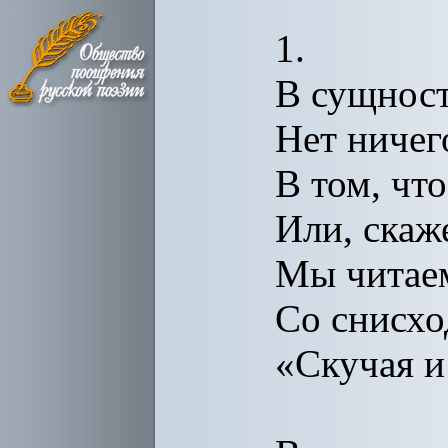
1.
В сущност
Нет ничег
В том, чт
Или, скаж
Мы читаем
Со снисхо
«Скучая и