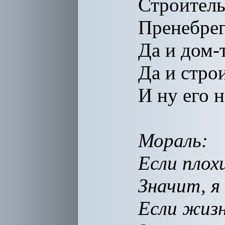
Строитель
Пренебрег
Да и дом-
Да и стро
И ну его н
Мораль:
Если плох
Значит, я
Если жизн