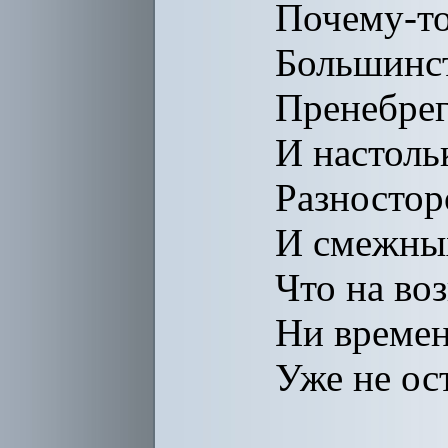
Почему-т
Большинс
Пренебрег
И настоль
Разносто
И смежных
Что на во
Ни времен
Уже не ос