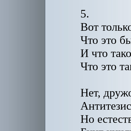
5.
Вот тольк
Что это бы
И что так
Что это та
Нет, друж
Антитезис
Но естест