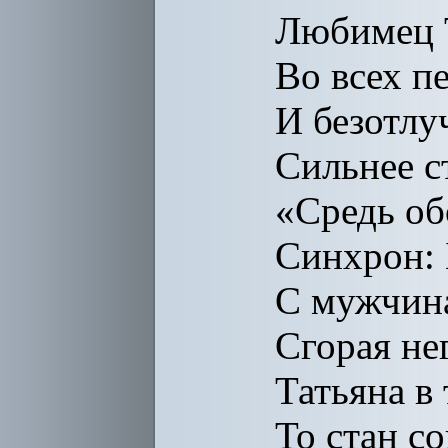
Любимец 
Во всех п
И безотлу
Сильнее ст
«Средь об
Синхрон: 
С мужчина
Сгорая не
Татьяна в
То стан со