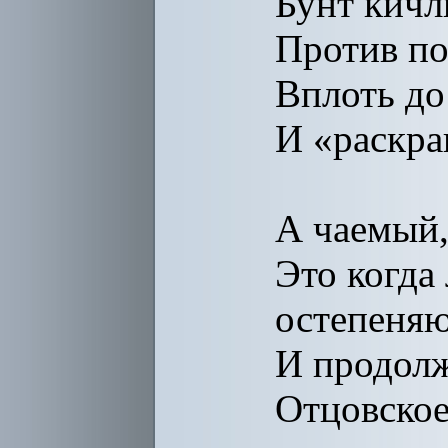
Бунт кичл
Против по
Вплоть до
И «раскра
А чаемый,
Это когда
остепеняю
И продолж
Отцовское