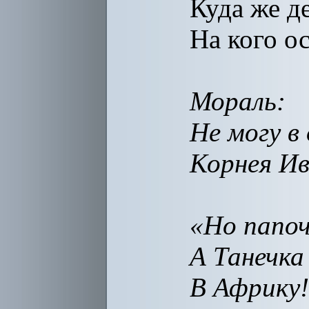
Куда же д
На кого о
Мораль:
Не могу в
Корнея И
«Но папоч
А Танечка
В Африку!