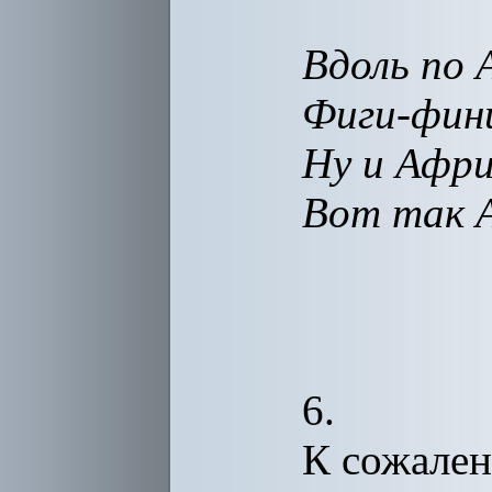
Вдоль по 
Фиги-фин
Ну и Афри
Вот так 
6.
К сожален