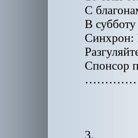
С благона
В субботу
Синхрон: 
Разгуляйт
Спонсор п
…………
3.