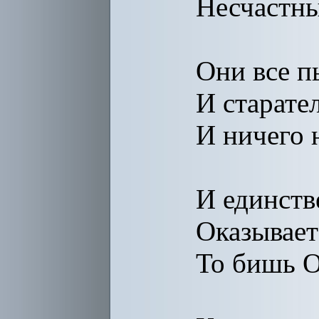
Несчастны
Они все п
И старате
И ничего 
И единст
Оказывает
То бишь О