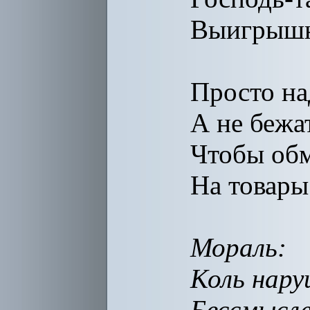
Выигрышн
Просто на
А не бежат
Чтобы обм
На товары
Мораль:
Коль нару
Бессмысл