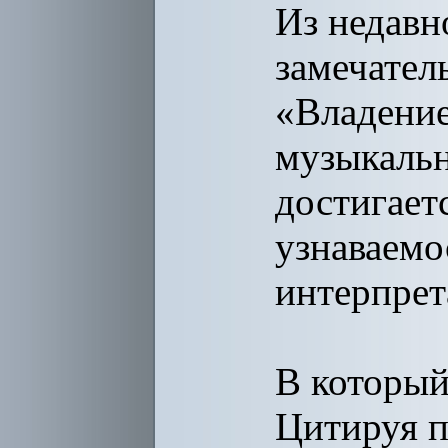
Из недавн
замечател
«Владение
музыкальн
достигает
узнаваемо
интерпрет
В который
Цитируя п