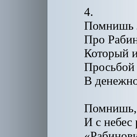
4.
Помнишь л
Про Рабин
Который и
Просьбой
В денежно
Помнишь, 
И с небес 
«Рабинов