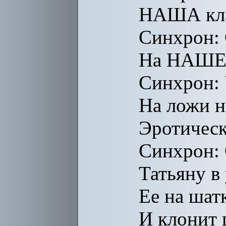
НАША кла
Синхрон: 
На НАШЕ
Синхрон: 
На ложи н
Эротическ
Синхрон: 
Татьяну в 
Ее на шат
И клонит 