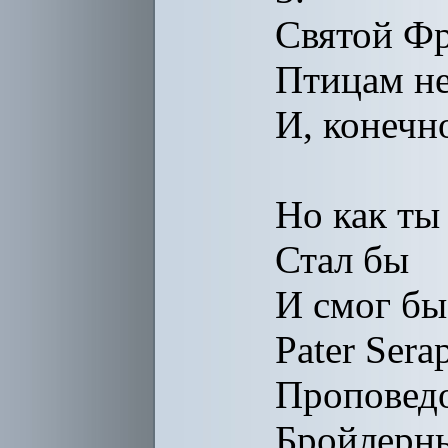
Святой Фр
Птицам н
И, конечно
Но как ты
Стал бы
И смог бы
Pater Sera
Проповедо
Бройлерны