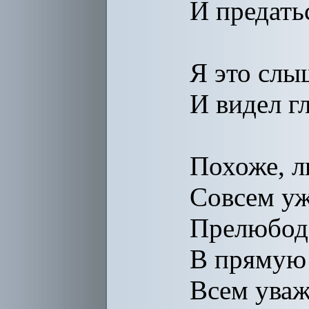
И предать
Я это сл
И видел г
Похоже, л
Совсем уж
Прелюбоде
В прямую 
Всем ува