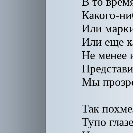
В то врем
Какого-ни
Или марки
Или еще к
Не менее 
Представи
Мы прозр
Так похме
Тупо гла