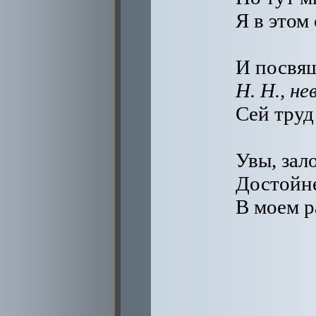
Я в этом
И посвящ
Н. Н., н
Сей труд
Увы, зал
Достойне
В моем р