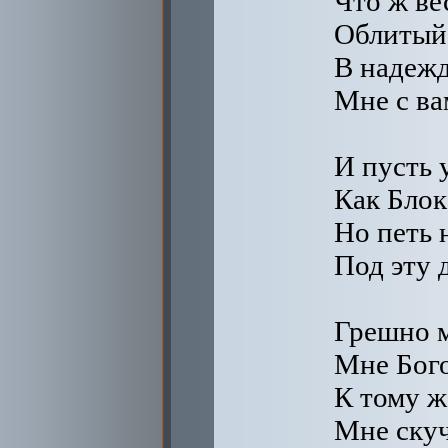
Что ж ве
Облитый 
В надежд
Мне с ва
И пусть 
Как Блок
Но петь н
Под эту 
Грешно м
Мне Бого
К тому ж
Мне скуч