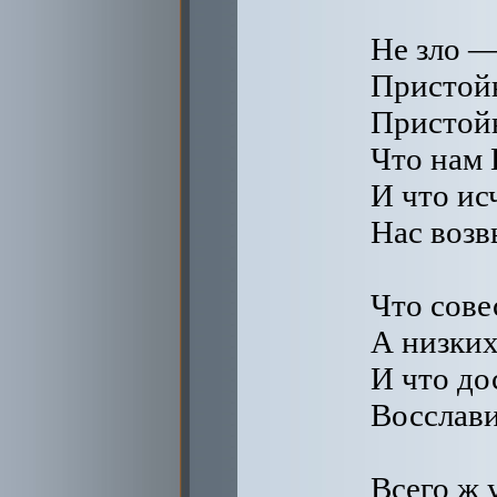
Не зло —
Пристойн
Пристойн
Что нам 
И что ис
Нас воз
Что сове
А низких
И что до
Восслави
Всего ж 