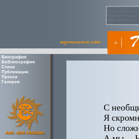
Биография
Библиография
Стихи
Публикации
Пресса
Галерея
С необщ
Я скромн
Но сложн
А мы… Н