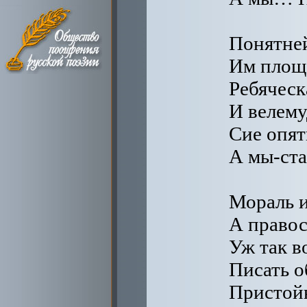
Понятней
Им площа
Ребяческ
И велему
Cие опят
А мы-ста
Мораль и
А правос
Уж так в
Писать о
Пристойн