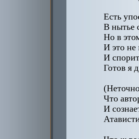
Есть упо
В нытье 
Но в это
И это не
И спорит
Готов я 
(Неточно
Что авто
И сознае
Атависти