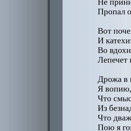
Не прини
Пропал о
Вот поче
И катехи
Во вдохн
Лепечет 
Дрожа в 
Я вопию,
Что смыс
Из безна
Что дваж
Пою я го