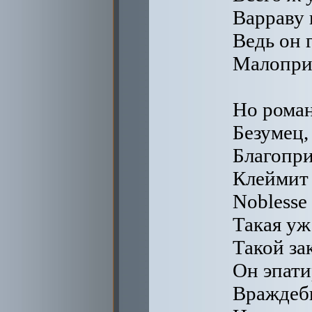
Варраву 
Ведь он 
Малоприс
Но роман
Безумец,
Благопри
Клеймит 
Noblesse 
Такая уж
Такой за
Он эпат
Враждеб