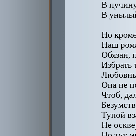
В пучину
В унылы
Но кроме
Наш ром
Обязан, 
Избрать 
Любовны
Она не п
Чтоб, да
Безумств
Тупой в
Не оскве
Но тут м